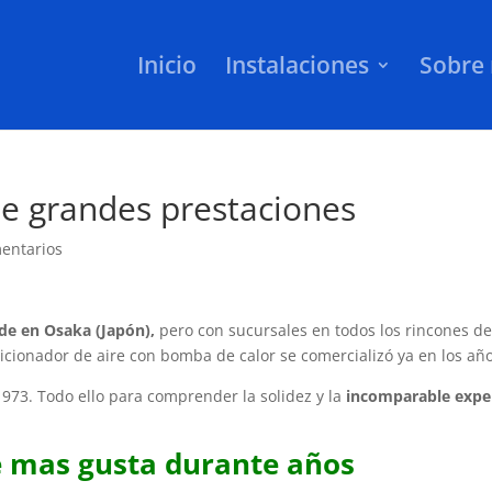
Inicio
Instalaciones
Sobre 
e grandes prestaciones
entarios
de en Osaka (Japón),
pero con sucursales en todos los rincones de
cionador de aire con bomba de calor se comercializó ya en los año
973. Todo ello para comprender la solidez y la
incomparable exper
 mas gusta durante años