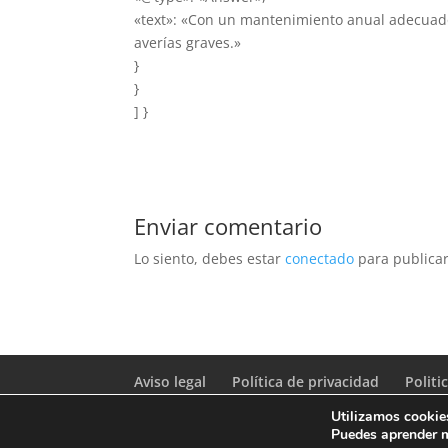
«text»: «Con un mantenimiento anual adecuado
averías graves.»
}
}
] }
Enviar comentario
Lo siento, debes estar
conectado
para publicar
Aviso legal
Política de privacidad
Politi
Utilizamos cookies
Puedes aprender m