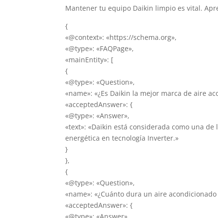
Mantener tu equipo Daikin limpio es vital. Ap
{
«@context»: «https://schema.org»,
«@type»: «FAQPage»,
«mainEntity»: [
{
«@type»: «Question»,
«name»: «¿Es Daikin la mejor marca de aire ac
«acceptedAnswer»: {
«@type»: «Answer»,
«text»: «Daikin está considerada como una de 
energética en tecnología Inverter.»
}
},
{
«@type»: «Question»,
«name»: «¿Cuánto dura un aire acondicionado 
«acceptedAnswer»: {
«@type»: «Answer»,