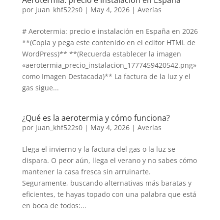
Aerotermia: precio e instalación en España
por
juan_khf522s0
|
May 4, 2026
|
Averías
# Aerotermia: precio e instalación en España en 2026
**(Copia y pega este contenido en el editor HTML de
WordPress)** **(Recuerda establecer la imagen
«aerotermia_precio_instalacion_1777459420542.png»
como Imagen Destacada)** La factura de la luz y el
gas sigue...
¿Qué es la aerotermia y cómo funciona?
por
juan_khf522s0
|
May 4, 2026
|
Averías
Llega el invierno y la factura del gas o la luz se
dispara. O peor aún, llega el verano y no sabes cómo
mantener la casa fresca sin arruinarte.
Seguramente, buscando alternativas más baratas y
eficientes, te hayas topado con una palabra que está
en boca de todos:...