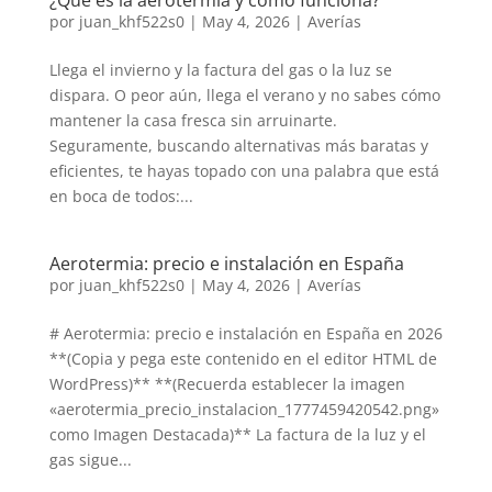
¿Qué es la aerotermia y cómo funciona?
por
juan_khf522s0
|
May 4, 2026
|
Averías
Llega el invierno y la factura del gas o la luz se
dispara. O peor aún, llega el verano y no sabes cómo
mantener la casa fresca sin arruinarte.
Seguramente, buscando alternativas más baratas y
eficientes, te hayas topado con una palabra que está
en boca de todos:...
Aerotermia: precio e instalación en España
por
juan_khf522s0
|
May 4, 2026
|
Averías
# Aerotermia: precio e instalación en España en 2026
**(Copia y pega este contenido en el editor HTML de
WordPress)** **(Recuerda establecer la imagen
«aerotermia_precio_instalacion_1777459420542.png»
como Imagen Destacada)** La factura de la luz y el
gas sigue...