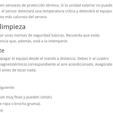
n sensores de protección térmica. Si la unidad exterior no puede
, el sensor detectará una temperatura crítica y detendrá el equipo
nto más caluroso del verano.
 limpieza
guir unas normas de seguridad básicas. Recuerda que estás
ncia que, además, está a la intemperie.
te
apagar el equipo desde el mando a distancia. Debes ir al cuadro
l (magnetotérmico) correspondiente al aire acondicionado. Asegúrate
 antes de tocar nada.
iguiente:
son muy finas y pueden cortar).
la ropa o brocha gruesa).
ha.