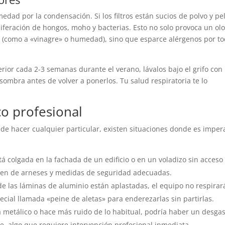
edad por la condensación. Si los filtros están sucios de polvo y pe
oliferación de hongos, moho y bacterias. Esto no solo provoca un olo
 (como a «vinagre» o humedad), sino que esparce alérgenos por t
nterior cada 2-3 semanas durante el verano, lávalos bajo el grifo con
a sombra antes de volver a ponerlos. Tu salud respiratoria te lo
co profesional
de hacer cualquier particular, existen situaciones donde es imper
tá colgada en la fachada de un edificio o en un voladizo sin acceso
ponen de arneses y medidas de seguridad adecuadas.
 las láminas de aluminio están aplastadas, el equipo no respirar
ecial llamada «peine de aletas» para enderezarlas sin partirlas.
 metálico o hace más ruido de lo habitual, podría haber un desga
te, algo que requiere intervención profesional inmediata.