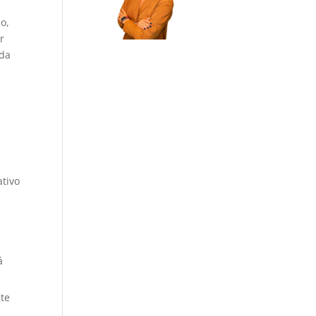
lo,
r
oda
ativo
á
ste