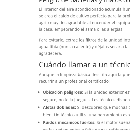
El interior del aire acondicionado acumula hum
se crea el caldo de cultivo perfecto para la pr
agrio muy desagradable al encender el equipo
la casa, empeorando el asma o las alergias.
Para evitarlo, extrae los filtros de la unidad i
agua tibia (nunca caliente) y déjalos secar a l
agradecerá.
Cuándo llamar a un técni
Aunque la limpieza básica descrita aquí la pue
recurrir a un profesional certificado:
Ubicación peligrosa:
Si la unidad exterior es
seguro, no te la juegues. Los técnicos dis
Aletas dobladas:
Si descubres que muchas de
bien. Un técnico utiliza una herramienta esp
Ruidos mecánicos fuertes:
Si el motor suena
en los rodamientos o falta de gas refrigeran