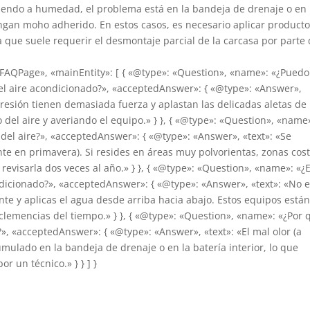
e oliendo a humedad, el problema está en la bandeja de drenaje o en 
ngan moho adherido. En estos casos, es necesario aplicar product
ea que suele requerir el desmontaje parcial de la carcasa por parte
«FAQPage», «mainEntity»: [ { «@type»: «Question», «name»: «¿Puedo
del aire acondicionado?», «acceptedAnswer»: { «@type»: «Answer»,
resión tienen demasiada fuerza y aplastan las delicadas aletas de
el aire y averiando el equipo.» } }, { «@type»: «Question», «name
del aire?», «acceptedAnswer»: { «@type»: «Answer», «text»: «Se
e en primavera). Si resides en áreas muy polvorientas, zonas cos
revisarla dos veces al año.» } }, { «@type»: «Question», «name»: «¿
ndicionado?», «acceptedAnswer»: { «@type»: «Answer», «text»: «No 
nte y aplicas el agua desde arriba hacia abajo. Estos equipos está
inclemencias del tiempo.» } }, { «@type»: «Question», «name»: «¿Por 
s?», «acceptedAnswer»: { «@type»: «Answer», «text»: «El mal olor (a
lado en la bandeja de drenaje o en la batería interior, lo que
r un técnico.» } } ] }