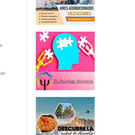
in
jas