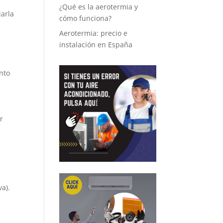
¿Qué es la aerotermia y
jarla
cómo funciona?
Aerotermia: precio e
instalación en España
ento
r
a).