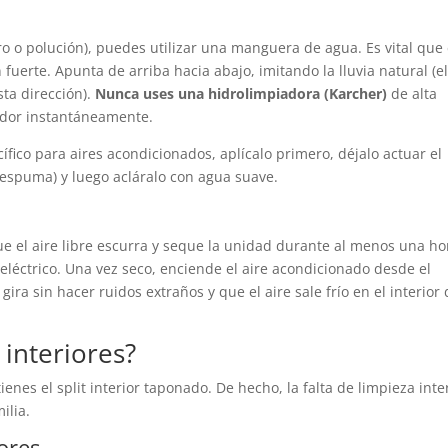
ro o polución), puedes utilizar una manguera de agua. Es vital que 
 fuerte. Apunta de arriba hacia abajo, imitando la lluvia natural (e
ta dirección).
Nunca uses una hidrolimpiadora (Karcher)
de alta
iador instantáneamente.
fico para aires acondicionados, aplícalo primero, déjalo actuar el
espuma) y luego acláralo con agua suave.
ue el aire libre escurra y seque la unidad durante al menos una ho
 eléctrico. Una vez seco, enciende el aire acondicionado desde el
ra sin hacer ruidos extraños y que el aire sale frío en el interior 
 interiores?
ienes el split interior taponado. De hecho, la falta de limpieza inte
ilia.
ores