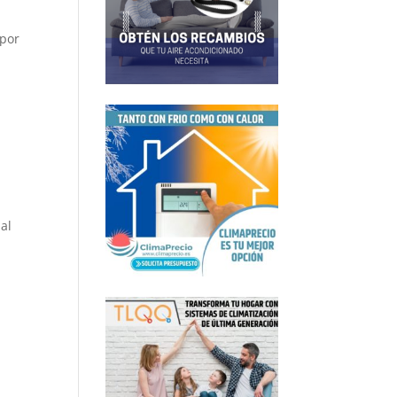
 por
 al