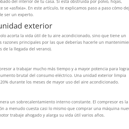
robado del interior de tu casa. Si está obstruida por polvo, hojas,
e se «asfixia». En este artículo, te explicamos paso a paso cómo de
e ser un experto.
unidad exterior
olo acorta la vida útil de tu aire acondicionado, sino que tiene un
tres razones principales por las que deberías hacerle un mantenimi
 de la llegada del verano).
presor a trabajar mucho más tiempo y a mayor potencia para logra
 aumento brutal del consumo eléctrico. Una unidad exterior limpia
n 20% durante los meses de mayor uso del aire acondicionado.
nera un sobrecalentamiento interno constante. El compresor es la
ción a menudo cuesta casi lo mismo que comprar una máquina nuev
otor trabaje ahogado y alarga su vida útil varios años.