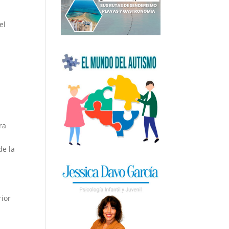
el
l
ra
de la
rior