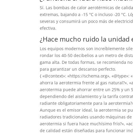
Sí. Las bombas de calor aerotérmicas de calid
extremas, bajando a -15 °C o incluso -20 °C. 
severas y consumirá un poco más de electricid
efectiva.
¿Hace mucho ruido la unidad e
Los equipos modernos son increíblemente silenc
rondar los 40-50 decibelios a un metro de dista
gama alta. De todas formas, se recomienda no 
para garantizar un descanso perfecto.
{ «@context»: «https://schema.org», «@type»: 
ahorra la aerotermia frente al gas natural?», 
aerotermia puede ahorrar entre un 25% y un 5
dependiendo del aislamiento y la tarifa contra
radiante obligatoriamente para la aerotermia?»
Aunque es el emisor ideal, la aerotermia se p
radiadores tradicionales usando máquinas de a
aerotermia si fuera hace muchísimo frío?», «a
de calidad están diseñadas para funcionar inc