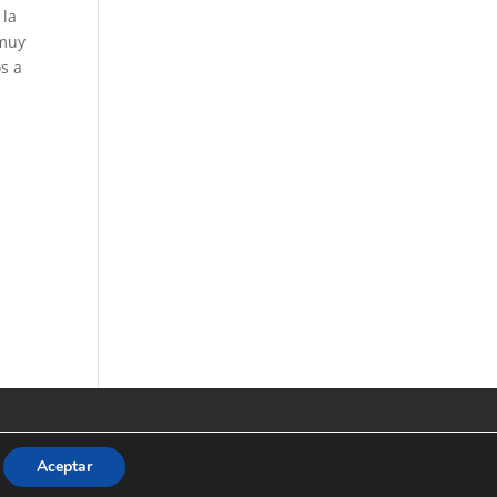
 la
 muy
os a
Aceptar