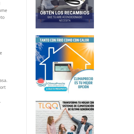
l
sume
eto
de
asa.
ort
.