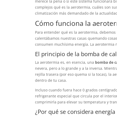
merece la pena o si este sistema funcionará bi
complejos qué es la aerotermia, cuáles son sus
climatización más demandado de la actualida
Cómo funciona la aerote
Para entender qué es la aerotermia, debemos o
calentábamos nuestras casas quemando cosas (ga
consumen muchísima energía. La aerotermia no 
El principio de la bomba de ca
La aerotermia es, en esencia, una
bomba de cal
nevera, pero a lo grande y a la inversa. Mientra
rejilla trasera (por eso quema si la tocas), la a
dentro de tu casa.
Incluso cuando fuera hace 0 grados centígrados
refrigerante especial que circula por el interi
comprimirla para elevar su temperatura y transf
¿Por qué se considera energía