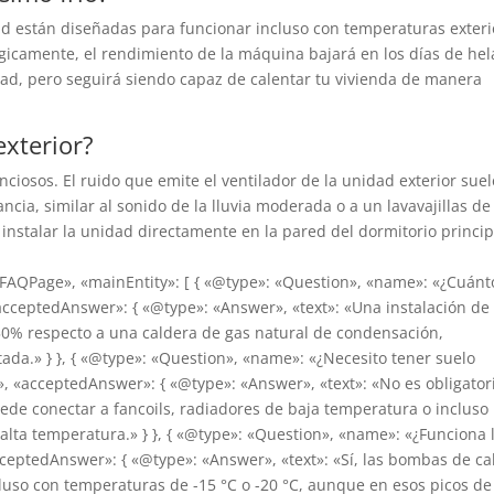
ad están diseñadas para funcionar incluso con temperaturas exteri
Lógicamente, el rendimiento de la máquina bajará en los días de he
ad, pero seguirá siendo capaz de calentar tu vivienda de manera
xterior?
iosos. El ruido que emite el ventilador de la unidad exterior suel
ncia, similar al sonido de la lluvia moderada o a un lavavajillas de
instalar la unidad directamente en la pared del dormitorio princip
«FAQPage», «mainEntity»: [ { «@type»: «Question», «name»: «¿Cuánt
«acceptedAnswer»: { «@type»: «Answer», «text»: «Una instalación de
0% respecto a una caldera de gas natural de condensación,
tada.» } }, { «@type»: «Question», «name»: «¿Necesito tener suelo
, «acceptedAnswer»: { «@type»: «Answer», «text»: «No es obligator
uede conectar a fancoils, radiadores de baja temperatura o incluso
lta temperatura.» } }, { «@type»: «Question», «name»: «¿Funciona 
cceptedAnswer»: { «@type»: «Answer», «text»: «Sí, las bombas de ca
luso con temperaturas de -15 °C o -20 °C, aunque en esos picos de 