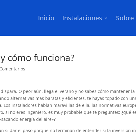
Inicio
Instalaciones
Sobre 
 y cómo funciona?
 Comentarios
 se dispara. O peor aún, llega el verano y no sabes cómo mantener la
ando alternativas más baratas y eficientes, te hayas topado con un
a
. Los instaladores hablan maravillas de ella, las normativas europ
ero, si no eres ingeniero, es muy probable que te preguntes: ¿qué e
sacando energía del aire»?
 si dar el paso porque no terminan de entender si la inversión ini