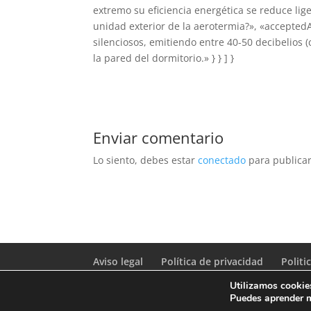
extremo su eficiencia energética se reduce lig
unidad exterior de la aerotermia?», «accepte
silenciosos, emitiendo entre 40-50 decibelios 
la pared del dormitorio.» } } ] }
Enviar comentario
Lo siento, debes estar
conectado
para publicar
Aviso legal
Política de privacidad
Politi
Utilizamos cookies
Puedes aprender m