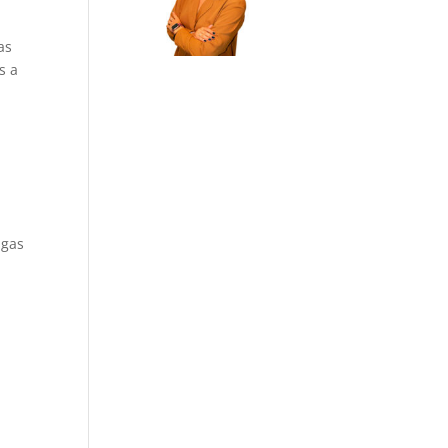
as
s a
ngas