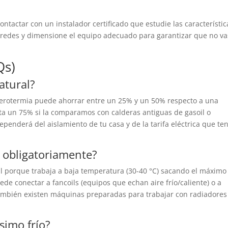
ontactar con un instalador certificado que estudie las característic
 paredes y dimensione el equipo adecuado para garantizar que no va
Qs)
atural?
aerotermia puede ahorrar entre un 25% y un 50% respecto a una
ta un 75% si la comparamos con calderas antiguas de gasoil o
ependerá del aislamiento de tu casa y de la tarifa eléctrica que te
e obligatoriamente?
al porque trabaja a baja temperatura (30-40 °C) sacando el máximo
de conectar a fancoils (equipos que echan aire frío/caliente) o a
ambién existen máquinas preparadas para trabajar con radiadores
simo frío?