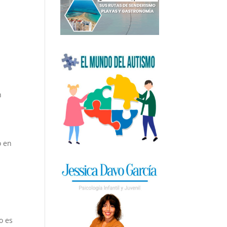
n
o en
a
o es