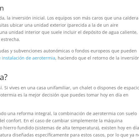
ón
da, la inversión inicial. Los equipos son más caros que una caldera
tas ubicar una unidad exterior (parecida a la de un aire
a unidad interior que suele incluir el depósito de agua caliente,
 estrecha.
yudas y subvenciones autonómicas o fondos europeos que pueden
e instalación de aerotermia
, haciendo que el retorno de la inversió
a?
sí. Si vives en una casa unifamiliar, un chalet o dispones de espaci
 aerotermia es la mejor decisión que puedes tomar hoy en día en
ndo una reforma integral, la combinación de aerotermia con suelo
 del confort. En el caso de cambiar simplemente la máquina
 hierro fundido (sistemas de alta temperatura), existen hoy en dí
tura diseñadas específicamente para estos casos, por lo que ya n