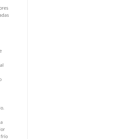
ores
ladas
e
al
o
io.
la
lor
frío