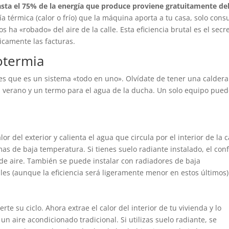
sta el 75% de la energía que produce proviene gratuitamente de
ía térmica (calor o frío) que la máquina aporta a tu casa, solo con
os ha «robado» del aire de la calle. Esta eficiencia brutal es el secr
ticamente las facturas.
otermia
es que es un sistema «todo en uno». Olvídate de tener una caldera
el verano y un termo para el agua de la ducha. Un solo equipo pue
or del exterior y calienta el agua que circula por el interior de la c
as de baja temperatura. Si tienes suelo radiante instalado, el conf
s de aire. También se puede instalar con radiadores de baja
les (aunque la eficiencia será ligeramente menor en estos últimos)
rte su ciclo. Ahora extrae el calor del interior de tu vivienda y lo
un aire acondicionado tradicional. Si utilizas suelo radiante, se