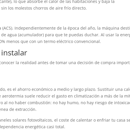
cante), lo que absorbe el calor de las habitaciones y baja la
n los molestos chorros de aire frío directo.
ria (ACS). Independientemente de la época del año, la máquina dest
o de agua (acumulador) para que te puedas duchar. Al usar la ener
n 70% menos que con un termo eléctrico convencional.
instalar
e conocer la realidad antes de tomar una decisión de compra impor
o, es el ahorro económico a medio y largo plazo. Sustituir una ca
e aerotermia suele reducir el gasto en climatización a más de la mi
 al no haber combustión: no hay humo, no hay riesgo de intoxica
nea de extracción.
neles solares fotovoltaicos, el coste de calentar o enfriar tu casa s
ependencia energética casi total.