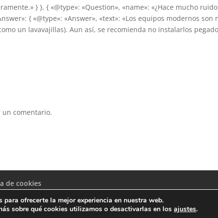
eramente.» } }, { «@type»: «Question», «name»: «¿Hace mucho ruido
dAnswer»: { «@type»: «Answer», «text»: «Los equipos modernos son
(como un lavavajillas). Aun así, se recomienda no instalarlos pegad
 un comentario.
ca de cookies
 para ofrecerte la mejor experiencia en nuestra web.
ás sobre qué cookies utilizamos o desactivarlas en los
ajustes
.