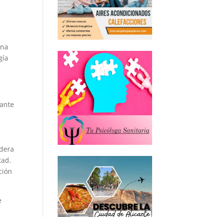
ina
gía
tante
ldera
tad.
ción
e