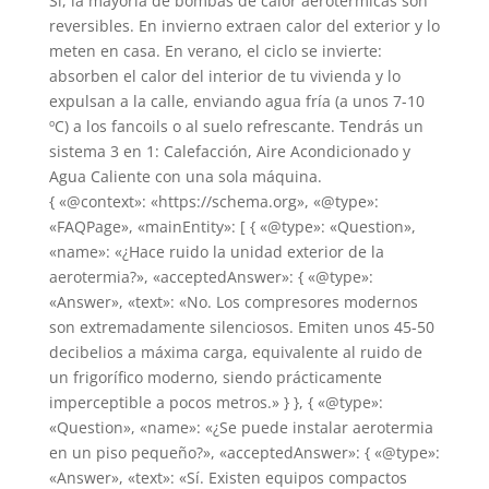
Sí, la mayoría de bombas de calor aerotérmicas son
reversibles. En invierno extraen calor del exterior y lo
meten en casa. En verano, el ciclo se invierte:
absorben el calor del interior de tu vivienda y lo
expulsan a la calle, enviando agua fría (a unos 7-10
ºC) a los fancoils o al suelo refrescante. Tendrás un
sistema 3 en 1: Calefacción, Aire Acondicionado y
Agua Caliente con una sola máquina.
{ «@context»: «https://schema.org», «@type»:
«FAQPage», «mainEntity»: [ { «@type»: «Question»,
«name»: «¿Hace ruido la unidad exterior de la
aerotermia?», «acceptedAnswer»: { «@type»:
«Answer», «text»: «No. Los compresores modernos
son extremadamente silenciosos. Emiten unos 45-50
decibelios a máxima carga, equivalente al ruido de
un frigorífico moderno, siendo prácticamente
imperceptible a pocos metros.» } }, { «@type»:
«Question», «name»: «¿Se puede instalar aerotermia
en un piso pequeño?», «acceptedAnswer»: { «@type»:
«Answer», «text»: «Sí. Existen equipos compactos