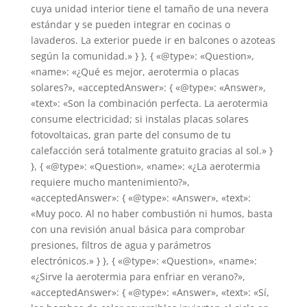
cuya unidad interior tiene el tamaño de una nevera
estándar y se pueden integrar en cocinas o
lavaderos. La exterior puede ir en balcones o azoteas
según la comunidad.» } }, { «@type»: «Question»,
«name»: «¿Qué es mejor, aerotermia o placas
solares?», «acceptedAnswer»: { «@type»: «Answer»,
«text»: «Son la combinación perfecta. La aerotermia
consume electricidad; si instalas placas solares
fotovoltaicas, gran parte del consumo de tu
calefacción será totalmente gratuito gracias al sol.» }
}, { «@type»: «Question», «name»: «¿La aerotermia
requiere mucho mantenimiento?»,
«acceptedAnswer»: { «@type»: «Answer», «text»:
«Muy poco. Al no haber combustión ni humos, basta
con una revisión anual básica para comprobar
presiones, filtros de agua y parámetros
electrónicos.» } }, { «@type»: «Question», «name»:
«¿Sirve la aerotermia para enfriar en verano?»,
«acceptedAnswer»: { «@type»: «Answer», «text»: «Sí,